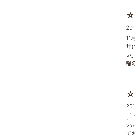
利
な
☆
ル
切
201
て
1
種
丼
い
噌
「
聞
☆
201
(
>
て