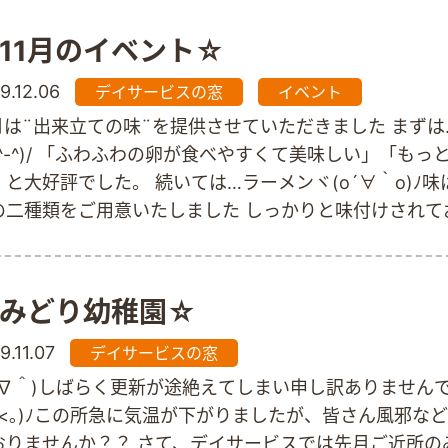
用者さまは 日によって、身体・心理の状態が異なるため
視点を持って おられると感じました。 看護師さんは 朝
11月のイベント☆
サイン、服薬( 目薬 )管理・胃ろう管理 入浴介助、食事
りなど医療的な関わりをされていました。 多くのことを
9.12.06
デイサービスの窓
イベント
頂き、通所施設と こちらで働く皆さまの チームワーク
1月は¨出来立ての味¨を提供させていただきました まずは
との連携をみさせて頂き、ありがとうございました ～
(^-^)/ 「ふわふわの卵が食べやすくて美味しい」「もっ
* ～* ～…
」と大好評でした。 続いては…ラーメンヾ(o´∀｀o)ﾉ
の二種類をご用意いたしました しっかりと味付けされて
お店のみたい」「久しぶりに食べられてよかった」等と
かれました。
みどり幼稚園☆
9.11.07
デイサービスの窓
＾∇＾)しばらく更新が途絶えてしまい申し訳ありませんで
ω<｡)ﾉこの所急に気温が下がりましたが、皆さん風邪な
おりませんか？？ さて、デイサービスでは先月ご近所の