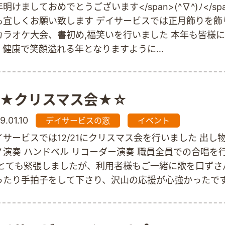
明けましておめでとうございます</span>(^∇^)ﾉ</spa
も宜しくお願い致します デイサービスでは正月飾りを飾
カラオケ大会、書初め,福笑いを行いました 本年も皆様
、健康で笑顔溢れる年となりますように…
★クリスマス会★☆
9.01.10
デイサービスの窓
イベント
イサービスでは12/21にクリスマス会を行いました 出し物
ノ演奏 ハンドベル リコーダー演奏 職員全員での合唱を
 とても緊張しましたが、利用者様もご一緒に歌を口ずさ
ったり手拍子をして下さり、沢山の応援が心強かったです
プライズでサンタクロースとトナカイに扮した職員が登
に合わせて踊りましたその姿にご利用者様も手をたたい
山の笑顔を見せて頂いたクリスマス会となりました