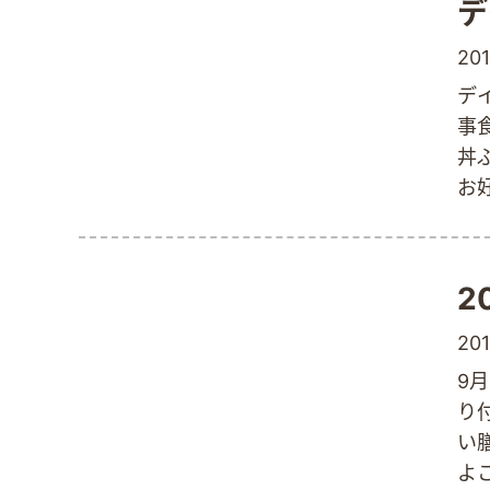
デ
201
デ
事
丼
お
が
月
味
2
っ
ー
201
ス
9月
の
り
ー
い
よ