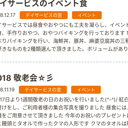
イサービスのイベント食
8.12.17
デイサービスの窓
イベント
イサービスでは昼食やおやつにも工夫を凝らし、イベン
食、手作りおやつ、おやつバイキングを行っております 1
ぶりバイキングを行い、海鮮丼、豚丼、麻婆豆腐丼の三
好きなものを2種類選んで頂きました。ボリュームがあ
、沢山召し上がられておりました。海鮮丼が一番人気でした
はフロアーにて出来立てラーメンを召し上がって頂きま
噌と醤油をご用意しましたが、大好評で両方召し上がる
018 敬老会☆彡
しゃいました ^ 12月はクリスマスの時期という事もあり
ス料理でした メニューは ・カニ肉入りフレッシュトマ
8.11.19
デイサービスの窓
イベント
 ～キャビア添え バジルソース～ ・パティシュー詰
17日より1週間敬老の日のお祝いを行いました(^-^)/ 紅
香草マリネ ～レモントマトソース～ ・オニオングラ
付けをし、ご利用者様の集合写真を撮りました 昼食には…
プ ・マロンとレーズン入り…
膳をご用意させて頂きました 今年のお祝いのプレゼントは
こ饅頭とタオルで作ったクマの人形です クマのタオルは