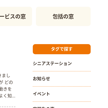
ービスの窓
包括の窓
タグで探す
シニアステーション
きまし
お知らせ
が どの
動きを
イベント
よく知
いました。