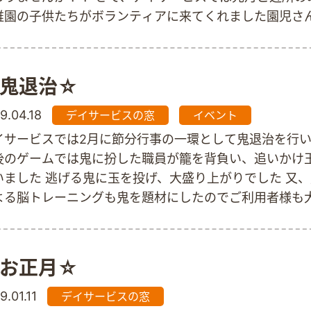
稚園の子供たちがボランティアに来てくれました園児さ
会で行った組み立て体操を披露してもらったり、似顔絵
らいました とても楽しい時間を過ごすことができましたヾ
o)ﾉまた来年もぜひ来て頂きたいです 園児さん、沢山の
鬼退治☆
ありがとう(*´v｀)
9.04.18
デイサービスの窓
イベント
イサービスでは2月に節分行事の一環として鬼退治を行
後のゲームでは鬼に扮した職員が籠を背負い、追いかけ
いました 逃げる鬼に玉を投げ、大盛り上がりでした 又
よる脳トレーニングも鬼を題材にしたのでご利用者様も
た 青鬼も加わり“鬼のパンツ”等の歌も歌いました(^∇^)ﾉ
を退治し、今年も福が来ること間違いなしでしょう
お正月☆
9.01.11
デイサービスの窓