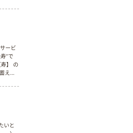
れから
)ﾉ
イサービ
寿”で
寿】 の
を蓄え、
 立身出
を始め模
つ一つ形
様に書
い
たいと