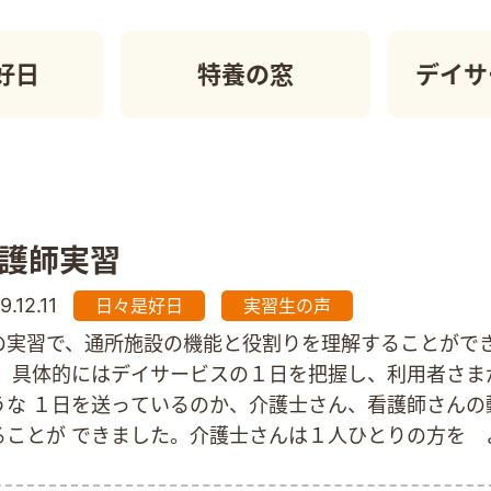
好日
特養の窓
デイサ
護師実習
9.12.11
日々是好日
実習生の声
の実習で、通所施設の機能と役割りを理解することがで
。 具体的にはデイサービスの１日を把握し、利用者さま
うな １日を送っているのか、介護士さん、看護師さんの
ることが できました。介護士さんは１人ひとりの方を 
た上で身体と 心の状態 ( 現在 ) を見て、介助をされて