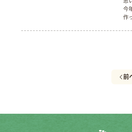
思
今
作
し
ろ
と
前