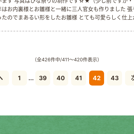
います 写真はひな祭りの制作です☆★（少し前ですが・
年はお内裏様とお雛様と一緒に三人官女も作りました 張
ったのでまあるい形をしたお雛様 とても可愛らしく仕上
た なんと、なんと『ひし餅』も『雪洞』も手作り
の屏風は利用者様に『桃の花』をちりばめて頂きました 
の制作物もまたご紹介できればと思っています
（全426件中/411～420件表示）
へ
1
...
39
40
41
42
43