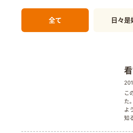
全て
日々是
看
201
こ
た
よ
知
っ