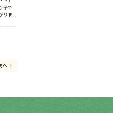
・・）
り子で
がりま
です 後
季節ご
次へ