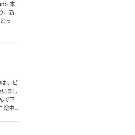
n> 本
り、新
にとっ
は… ピ
行いまし
んで下
 途中
場し、故
て大笑い