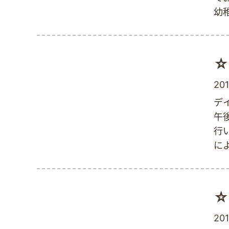
幼
動
も
｀
☆
動を
201
デ
午
行
に
し
鬼
☆
201