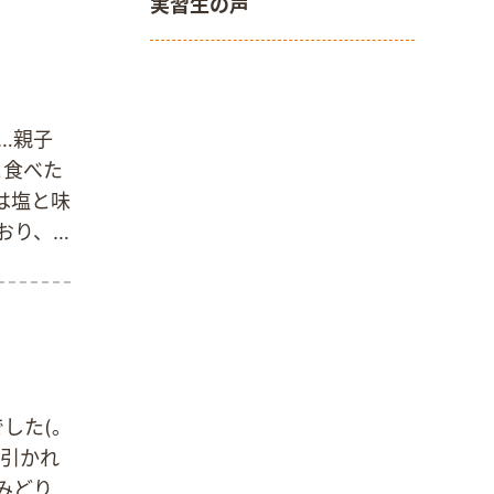
実習生の声
、様々
のバイタ
介助、爪
学ばせ
や多職
…親子
と食べた
味は塩と味
おり、
のお声が
した(｡
ど引かれ
みどり