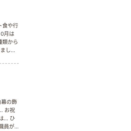
ト食や行
0月は
種類から
りました
 11
した味は
方もいら
、洋食コ
トのムー
め 鰤
白幕の飾
タンス
 お祝
… ひ
職員が