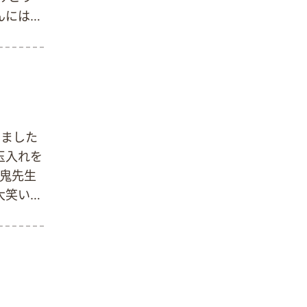
んには運
を描いて
(o´∀
笑顔と感
いました
玉入れを
、鬼先生
大笑いで
 無事に