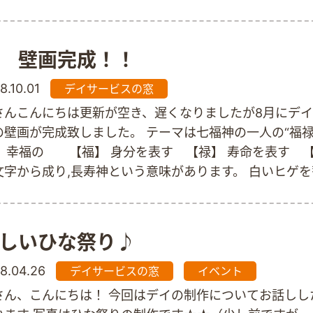
つ一つ人形の形に整えて作りました ご利用者の皆様がこ
お元気にデイサービスに通って頂けますようにヾ(o´∀｀o
 壁画完成！！
8.10.01
デイサービスの窓
さんこんにちは更新が空き、遅くなりましたが8月にデ
の壁画が完成致しました。 テーマは七福神の一人の“福禄
。 幸福の 【福】 身分を表す 【禄】 寿命を表す 【
文字から成り,長寿神という意味があります。 白いヒゲ
長な顔が特徴的であり長い杖を持っています。 延命長寿
 財運福徳 招徳人生 のご利益もあります。 7月から制作
紙に絵具を塗ったり、お花紙を蛇腹に折っては開き。一
しいひな祭り♪
整えて貼っていきました。 福禄寿の文字は筆でご利用者
て頂きました デイサービスにお越しの際は是非ご覧下さ
8.04.26
デイサービスの窓
イベント
さん、こんにちは！ 今回はデイの制作についてお話しし