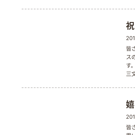
一
も
祝
201
皆
ス
す
三
縦
世
造
嬉
を
い
201
皆