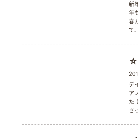
新年
年
春
て
☆
201
デ
ア
た
さ
サ
郷
沢