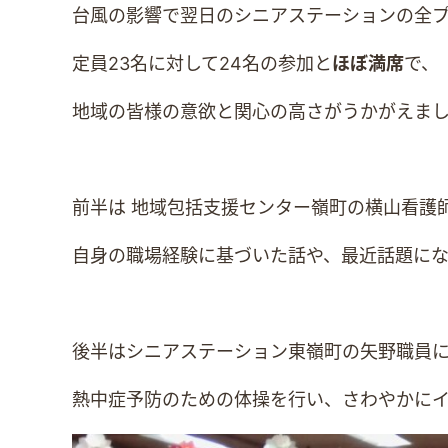
台風の影響で翌日のシニアステーションの全
定員23名に対して24名の参加と
ほぼ満席
で、
地域の皆様の意欲と関心の高さがうかがえま
前半は 地域包括支援センター嶺町の横山看護
自身の職場経験に基づいた話や、最近話題に
後半はシニアステーション東嶺町の矢野職員
熱中症予防のための体操を行い、さわやかに