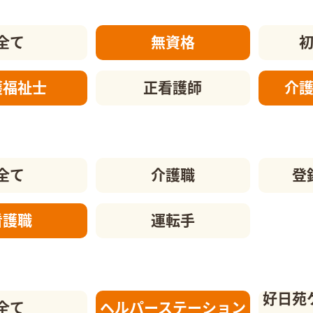
全て
無資格
護福祉士
正看護師
介
全て
介護職
登
看護職
運転手
好日苑
全て
ヘルパーステーション