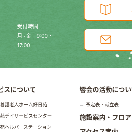
受付時間
月~金 9:00 ~
17:00
ビスについて
響会の活動につい
別養護老人ホーム好日苑
予定表・献立表
日苑デイサービスセンター
施設案内・フロア
日苑ヘルパーステーション
アクセス案内