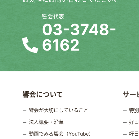
響会代表
03-3748-
6162
響会について
サー
響会が大切にしていること
特
法人概要・沿革
好
動画でみる響会（YouTube）
好