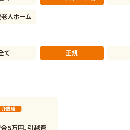
護老人ホーム
全て
正規
介護職
祝金5万円、引越費