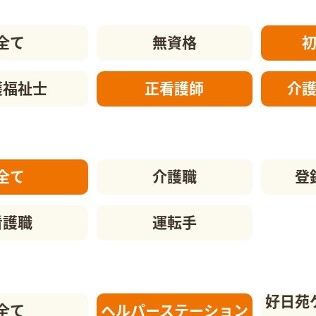
全て
無資格
護福祉士
正看護師
介
全て
介護職
登
看護職
運転手
好日苑
全て
ヘルパーステーション