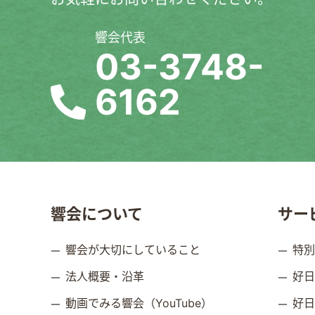
響会代表
03-3748-
6162
響会について
サー
響会が大切にしていること
特
法人概要・沿革
好
動画でみる響会（YouTube）
好