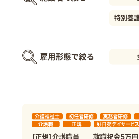
特別養
雇用形態で絞る
介護福祉士
初任者研修
実務者研修
介護職
正規
好日苑デイサービ
【正規】介護職員 就職祝金5万円