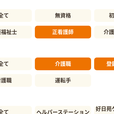
全て
無資格
護福祉士
正看護師
介
全て
介護職
登
看護職
運転手
好日苑
全て
ヘルパーステーション