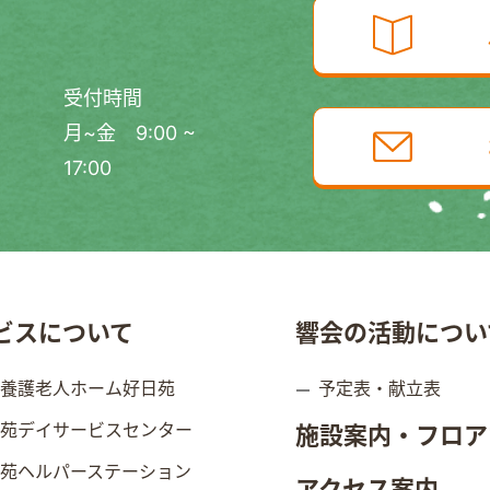
受付時間
月~金 9:00 ~
17:00
ビスについて
響会の活動につい
別養護老人ホーム好日苑
予定表・献立表
日苑デイサービスセンター
施設案内・フロア
日苑ヘルパーステーション
アクセス案内