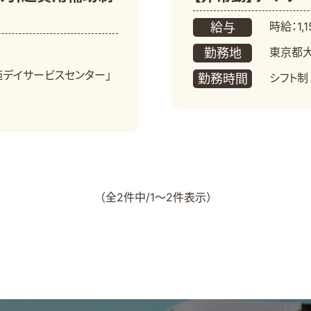
時給：1,1
給与
東京都大
勤務地
苑デイサービスセンター」
シフト制
勤務時間
（全2件中/1～2件表示）