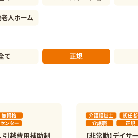
護老人ホーム
全て
正規
無資格
介護福祉士
初任者
スセンター
介護職
正規
、引越費用補助制
【非常勤】デイサ