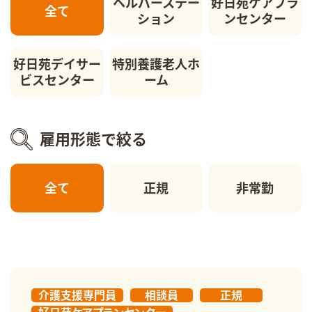
ヘルパーステー
好日苑ケアプラ
全て
ション
ンセンター
好日苑デイサー
特別養護老人ホ
ビスセンター
ーム
雇用形態で絞る
全て
正規
非常勤
介護支援専門員
相談員
正規