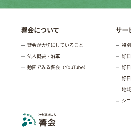
響会について
サー
響会が大切にしていること
特
法人概要・沿革
好
動画でみる響会（YouTube）
好
好
地
シ