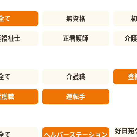
全て
無資格
護福祉士
正看護師
介
全て
介護職
登
看護職
運転手
好日苑
全て
ヘルパーステーション