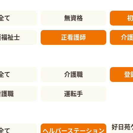
全て
無資格
護福祉士
正看護師
介
全て
介護職
登
看護職
運転手
好日苑
全て
ヘルパーステーション