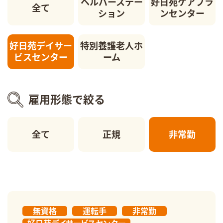
ヘルパーステー
好日苑ケアプラ
全て
ション
ンセンター
好日苑デイサー
特別養護老人ホ
ビスセンター
ーム
雇用形態で絞る
全て
正規
非常勤
無資格
運転手
非常勤