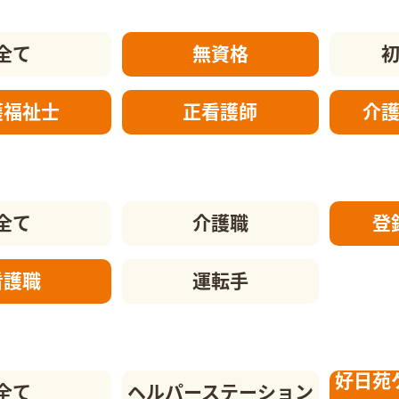
全て
無資格
護福祉士
正看護師
介
全て
介護職
登
看護職
運転手
好日苑
全て
ヘルパーステーション