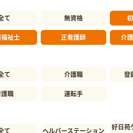
全て
無資格
護福祉士
正看護師
介
全て
介護職
登
看護職
運転手
好日苑
全て
ヘルパーステーション