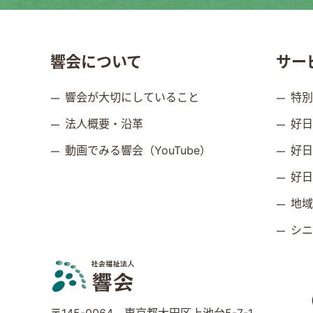
響会について
サー
響会が大切にしていること
特
法人概要・沿革
好
動画でみる響会（YouTube）
好
好
地
シ